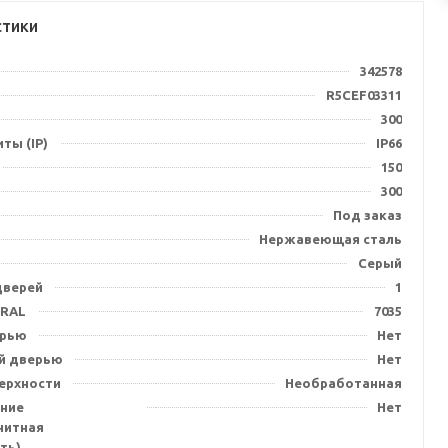
стики
342578
R5CEF03311
300
ты (IP)
IP66
150
300
Под заказ
Нержавеющая сталь
Серый
дверей
1
 RAL
7035
ерью
Нет
й дверью
Нет
ерхности
Необработанная
ние
Нет
нитная
ть)