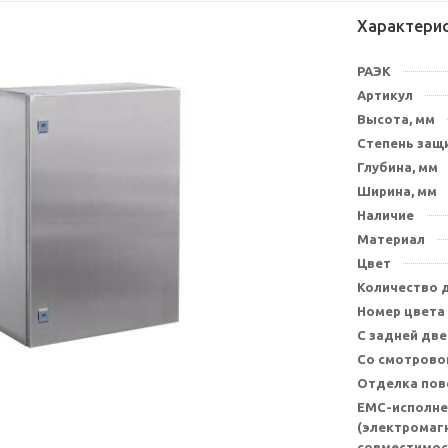
Характери
РАЭК
Артикул
Высота, мм
Степень защи
Глубина, мм
Ширина, мм
Наличие
Материал
Цвет
Количество 
Номер цвета
С задней дв
Со смотрово
Отделка пов
EMC-исполне
(электромаг
совместимос