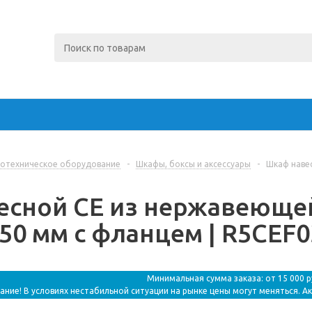
отехническое оборудование
-
Шкафы, боксы и аксессуары
-
Шкаф навес
сной CE из нержавеющей 
50 мм с фланцем | R5CEF0
Минимальная сумма заказа: от 15 000 
ание! В условиях нестабильной ситуации на рынке цены могут меняться. А