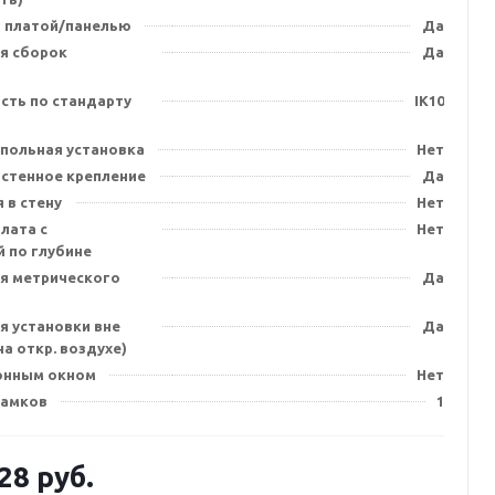
 платой/панелью
Да
я сборок
Да
сть по стандарту
IK10
польная установка
Нет
стенное крепление
Да
 в стену
Нет
лата с
Нет
 по глубине
я метрического
Да
я установки вне
Да
а откр. воздухе)
онным окном
Нет
замков
1
.28
руб.