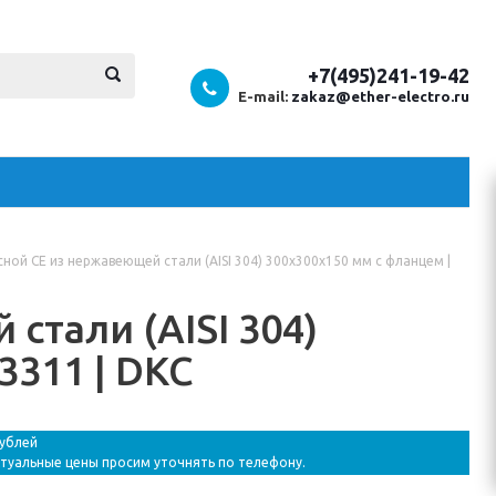
+7(495)241-19-42
E-mail:
zakaz@ether-electro.ru
ной CE из нержавеющей стали (AISI 304) 300x300x150 мм с фланцем |
стали (AISI 304)
3311 | DKC
рублей
ктуальные цены просим уточнять по телефону.