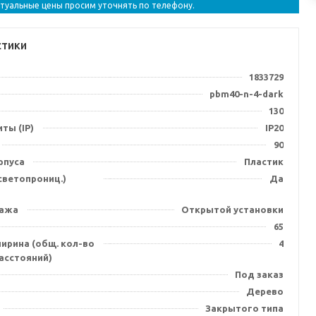
ктуальные цены просим уточнять по телефону.
стики
1833729
pbm40-n-4-dark
130
ты (IP)
IP20
90
рпуса
Пластик
(светопрониц.)
Да
тажа
Открытой установки
65
ирина (общ. кол-во
4
асстояний)
Под заказ
Дерево
Закрытого типа