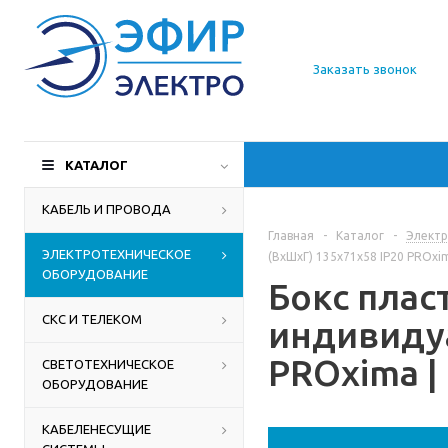
О компании
Заказать звонок
Доставка
Производители
КАТАЛОГ
Статьи
КАБЕЛЬ И ПРОВОДА
Главная
-
Каталог
-
Электр
Контакты
ЭЛЕКТРОТЕХНИЧЕСКОЕ
(ВхШхГ) 135х71х58 IP20 PROxim
ОБОРУДОВАНИЕ
Бокс плас
СКС И ТЕЛЕКОМ
индивидуа
PROxima | 
СВЕТОТЕХНИЧЕСКОЕ
ОБОРУДОВАНИЕ
КАБЕЛЕНЕСУЩИЕ