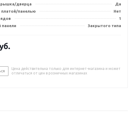
крышка/дверца
Да
 платой/панелью
Нет
рядов
1
й панели
Закрытого типа
уб.
Цена действительна только для интернет-магазина и может
ься
отличаться от цен в розничных магазинах