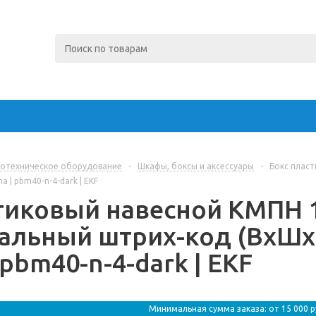
отехническое оборудование
-
Шкафы, боксы и аксессуары
-
Бокс плас
a | pbm40-n-4-dark | EKF
тиковый навесной КМПН 
льный штрих-код (ВхШхГ
pbm40-n-4-dark | EKF
Минимальная сумма заказа: от 15 000 