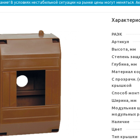
ание! В условиях нестабильной ситуации на рынке цены могут меняться. А
Характери
РАЭК
Артикул
Высота, мм
Степень защи
Глубина, мм
Материал ко
С прозрачн. 
крышкой
Способ мон
Ширина, мм
Модульная ш
модульных р
Наличие
Цвет
Тип крышки