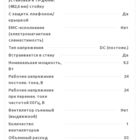
установки в 19-дюйм.
(482,6 мм) стойку
С защитн. плафоном/
Да
крышкой
EMC-исполнение
Нет
(электромагнитная
совместимость)
Тип напряжения
DC (постоян.)
Встраивается в стену
Да
Номинальная мощность,
9.2
Вт
Рабочее напряжение
24
постоян. тока, В
Рабочее напряжение
24
при перемен. токе
частотой 50 Гц, В
Вентилятор съемный
Нет
(выдвижной)
Количество
1
вентиляторов
Объемный расход
50