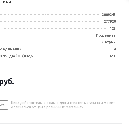
стики
2009243
277920
125
Под заказ
Латунь
соединений
4
 19-дюйм. (482,6
Нет
руб.
Цена действительна только для интернет-магазина и может
ься
отличаться от цен в розничных магазинах