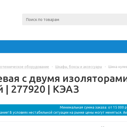
отехническое оборудование
-
Шкафы, боксы и аксессуары
-
Шина нулев
вая с двумя изоляторами 
 | 277920 | КЭАЗ
Минимальная сумма заказа: от 15 000 
ание! В условиях нестабильной ситуации на рынке цены могут меняться. А