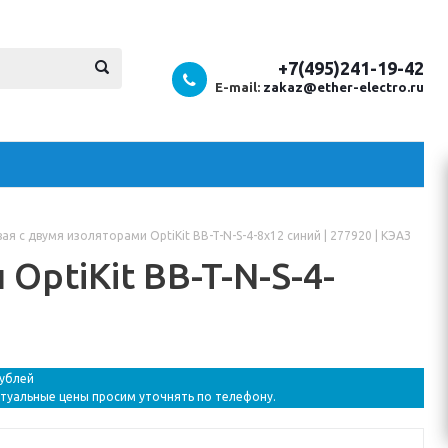
+7(495)241-19-42
E-mail:
zakaz@ether-electro.ru
ая с двумя изоляторами OptiKit BB-T-N-S-4-8х12 синий | 277920 | КЭАЗ
OptiKit BB-T-N-S-4-
рублей
ктуальные цены просим уточнять по телефону.