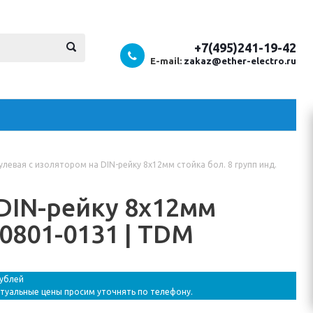
+7(495)241-19-42
E-mail:
zakaz@ether-electro.ru
улевая с изолятором на DIN-рейку 8x12мм стойка бол. 8 групп инд.
 DIN-рейку 8x12мм
Q0801-0131 | TDM
рублей
ктуальные цены просим уточнять по телефону.