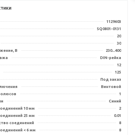
стики
1129603
SQ0801-0131
20
30
жение, В
230...400
тажа
DIN-рейка
12
125
Под заказ
ключения
Винтовой
полюсов
1
ии
Синий
соединений 10 мм
2
соединений 25 мм
0.01
ство соединений
8
оединений < 6 мм
8