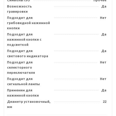
Символы ISO
Прочее
Возможность
Да
гравировки
Подходит для
Нет
грибовидной нажимной
кнопки
Подходит для
Да
нажимной кнопки с
подсветкой
Подходит для
Да
светового индикатора
Подходит для
Нет
селекторного
переключателя
Подходит для
Нет
сигнальной лампы
Применим для
Да
нажимной кнопки
Диаметр установочный,
22
мм