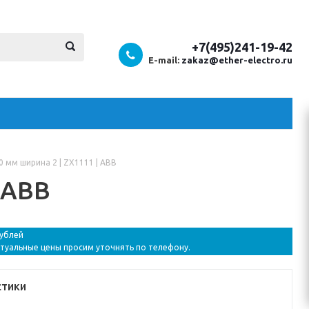
+7(495)241-19-42
E-mail:
zakaz@ether-electro.ru
 мм ширина 2 | ZX1111 | ABB
 ABB
рублей
ктуальные цены просим уточнять по телефону.
стики