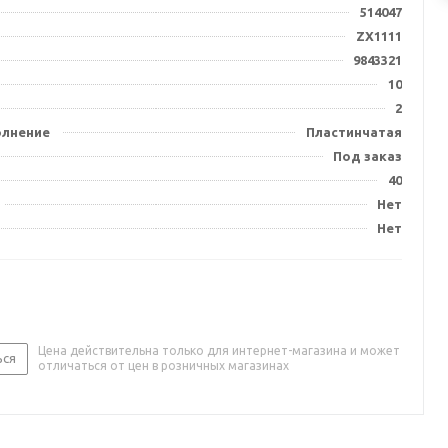
514047
ZX1111
9843321
10
2
олнение
Пластинчатая
Под заказ
40
Нет
Нет
Цена действительна только для интернет-магазина и может
ься
отличаться от цен в розничных магазинах