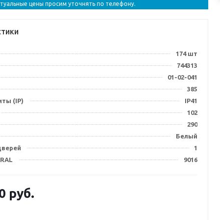
ктуальные цены просим уточнять по телефону.
стики
174 шт
744313
01-02-041
385
ты (IP)
IP41
102
290
Белый
дверей
1
 RAL
9016
0
руб.