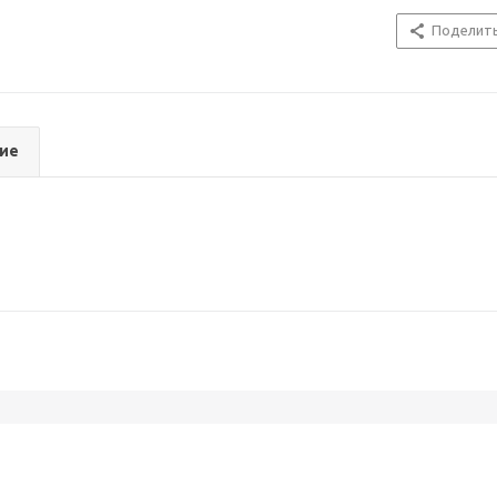
Поделит
ие