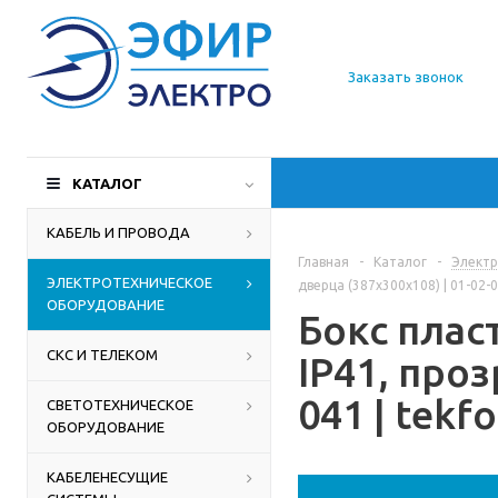
О компании
Заказать звонок
Доставка
Производители
КАТАЛОГ
Статьи
КАБЕЛЬ И ПРОВОДА
Главная
-
Каталог
-
Электр
Контакты
ЭЛЕКТРОТЕХНИЧЕСКОЕ
дверца (387х300х108) | 01-02-0
ОБОРУДОВАНИЕ
Бокс плас
СКС И ТЕЛЕКОМ
IP41, проз
041 | tekfo
СВЕТОТЕХНИЧЕСКОЕ
ОБОРУДОВАНИЕ
КАБЕЛЕНЕСУЩИЕ