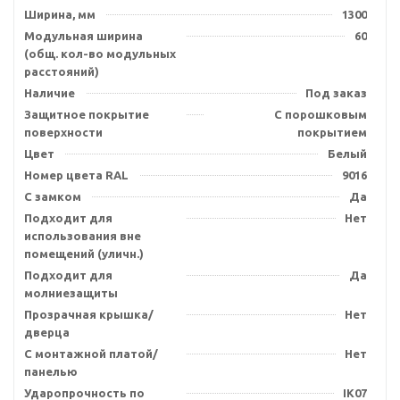
Ширина, мм
1300
Модульная ширина
60
(общ. кол-во модульных
расстояний)
Наличие
Под заказ
Защитное покрытие
С порошковым
поверхности
покрытием
Цвет
Белый
Номер цвета RAL
9016
С замком
Да
Подходит для
Нет
использования вне
помещений (уличн.)
Подходит для
Да
молниезащиты
Прозрачная крышка/
Нет
дверца
С монтажной платой/
Нет
панелью
Ударопрочность по
IK07