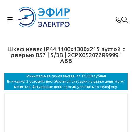
Шкаф навес IP44 1100x1300x215 пустой с
дверью B57 | 5/3B | 2CPX052072R9999 |
ABB
Минимальная сумма заказа: от 15 000 рублей
Внимание! В условиях нестабильной ситуации на рынке цены могут
меняться. Актуальные цены просим уточнять по телефону.