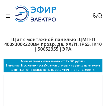
Щит с монтажной панелью ЩМП-П
400х300х220мм прозр. дв. УХЛ1, IP65, IK10
| Б0052355 | ЭРА
Минимальная сумма заказа: от 15 000 рублей
Внимание! В условиях нестабильной ситуации на рынке цены могут
меняться. Актуальные цены просим уточнять по телефону.