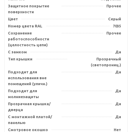
Защитное покрытие
Прочее
поверхности
Цвет
Серый
Номер цвета RAL
7035
Сохранение
Прочее
работоспособности
(целостность цепи)
С замком
Да
Тип крышки
Прозрачный
(светопрониц.)
Подходит для
Да
использования вне
помещений (уличн.)
Подходит для
Да
молниезащиты
Прозрачная крышка/
Да
дверца
С монтажной платой/
Да
панелью
Смотровое окошко
Нет