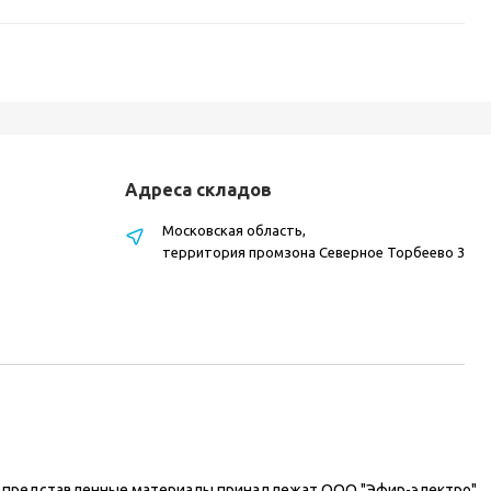
Адреса складов
Московская область,
территория промзона Северное Торбеево 3
на представленные материалы принадлежат ООО "Эфир-электро".