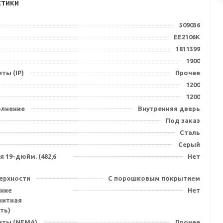
стики
509036
EE2106K
1811399
1900
ты (IP)
Прочее
1200
1200
олнение
Внутренняя дверь
Под заказ
Сталь
Серый
 19-дюйм. (482,6
Нет
ерхности
С порошковым покрытием
ние
Нет
нитная
ть)
иты (NEMA)
Прочее