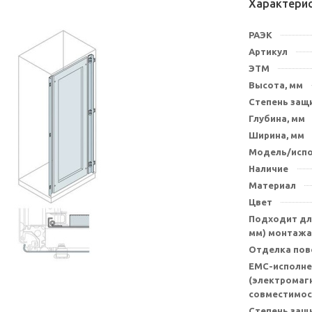
Характери
РАЭК
Артикул
ЭТМ
Высота, мм
Степень защи
Глубина, мм
Ширина, мм
Модель/исп
Наличие
Материал
Цвет
Подходит для
мм) монтажа
Отделка пов
EMC-исполне
(электромаг
совместимос
Степень защ