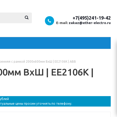
+7(495)241-19-42
E-mail:
zakaz@ether-electro.ru
ренняя с рамкой 2000x600мм ВхШ | EE2106K | ABB
0мм ВхШ | EE2106K |
рублей
ктуальные цены просим уточнять по телефону.