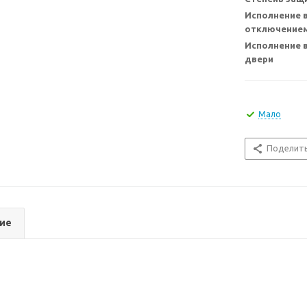
Исполнение в
отключением
Исполнение 
двери
Мало
Поделит
ие