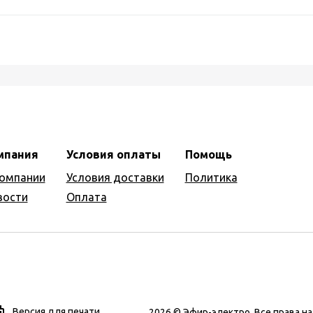
мпания
Условия оплаты
Помощь
компании
Условия доставки
Политика
вости
Оплата
Версия для печати
2026 © Эфир-электро. Все права 