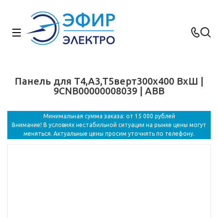
Панель для T4,A3,T5верт300x400 ВхШ |
9CNB00000008039 | ABB
Минимальная сумма заказа: от 15 000 рублей
Внимание! В условиях нестабильной ситуации на рынке цены могут
меняться. Актуальные цены просим уточнять по телефону.