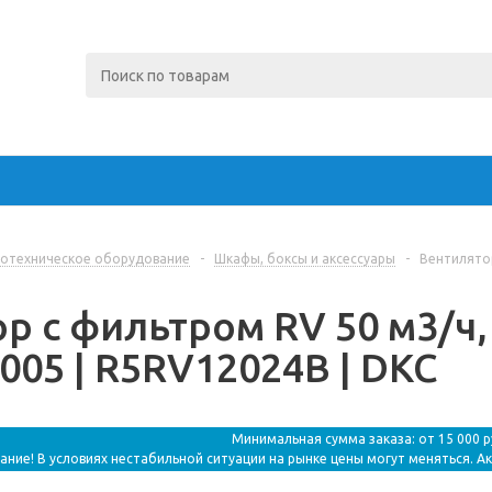
отехническое оборудование
-
Шкафы, боксы и аксессуары
-
Вентилятор
р с фильтром RV 50 м3/ч, 
9005 | R5RV12024B | DKC
Минимальная сумма заказа: от 15 000 
ание! В условиях нестабильной ситуации на рынке цены могут меняться. А