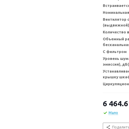
Встраивается
Номинальная
Вентилятор 
(выдвижной
Количество 
Объемный ра
бесканальная
С фильтром
Уровень шум
эмиссия), дБ(
Устанавлива
крышку шка
Циркуляцио
6 464.6
Мало
Поделит