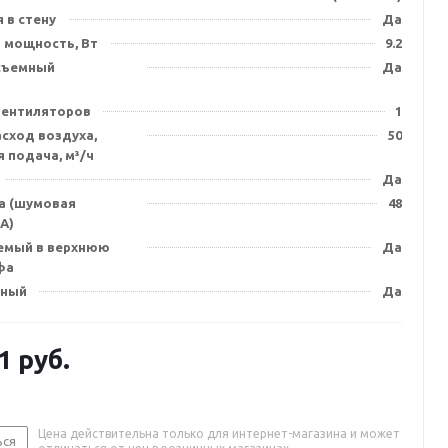
 в стену
Да
 мощность, Вт
9.2
съемный
Да
)
вентиляторов
1
сход воздуха,
50
 подача, м³/ч
Да
а (шумовая
48
А)
емый в верхнюю
Да
фа
нный
Да
1
руб.
Цена действительна только для интернет-магазина и может
ься