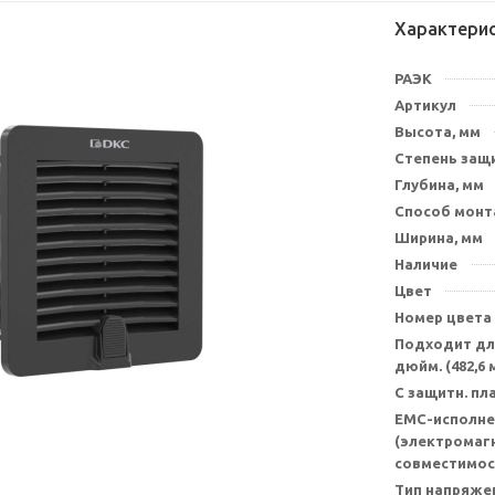
Характери
РАЭК
Артикул
Высота, мм
Степень защи
Глубина, мм
Способ мон
Ширина, мм
Наличие
Цвет
Номер цвета
Подходит для
дюйм. (482,6 
С защитн. п
EMC-исполне
(электромаг
совместимос
Тип напряже