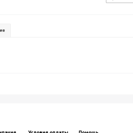
ие
мпания
Условия оплаты
Помощь