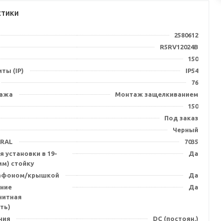
стики
2580612
R5RV12024B
150
ты (IP)
IP54
76
тажа
Монтаж защелкиванием
150
Под заказ
Черный
 RAL
7035
 установки в 19-
Да
мм) стойку
лафоном/крышкой
Да
ние
Да
нитная
ть)
ния
DC (постоян.)