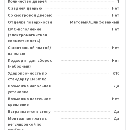
Количество дверей
1
С задней дверью
Нет
Со смотровой дверью
Нет
Отделка поверхности
Матовый/шлифованный
EMC-исполнение
Нет
(электромагнитная
совместимость)
С монтажной платой/
Нет
панелью
Подходит для сборок
Нет
(наборный)
Ударопрочность по
IK10
стандарту EN 50102
Возможна напольная
Да
установка
Возможно настенное
Нет
крепление
Встраивается в стену
Да
Монтажная плата с
Да
регулировкой по